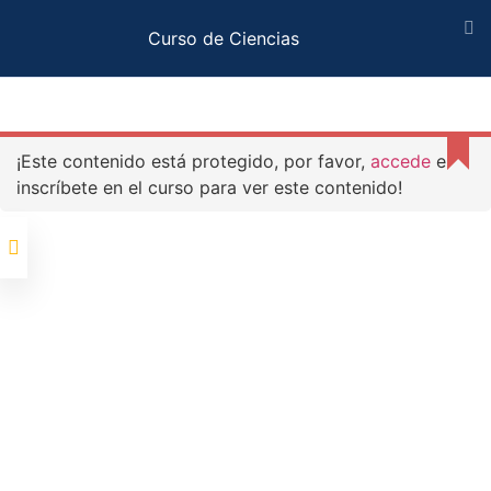
Curso de Ciencias
Academy Expert
Section 1
¡Este contenido está protegido, por favor,
accede
e
$
0.00
inscríbete en el curso para ver este contenido!
Lesson
1CopiarCopiarCopiar
Lista de Deseos -
Lesson
2CopiarCopiarCopiar
Inicio
Química
Curso de Ciencias
Lesson
3CopiarCopiarCopiar
Lesson
4CopiarCopiarCopiar
Lesson